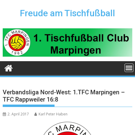
Skip
to
Freude am Tischfußball
content
Verbandsliga Nord-West: 1.TFC Marpingen –
TFC Rappweiler 16:8
2. April 2017
Karl Peter Haben