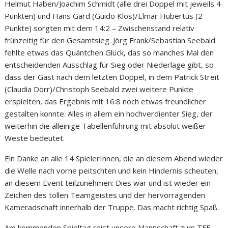
Helmut Haben/Joachim Schmidt (alle drei Doppel mit jeweils 4
Punkten) und Hans Gard (Guido Klos)/Elmar Hubertus (2
Punkte) sorgten mit dem 14:2 – Zwischenstand relativ
frühzeitig für den Gesamtsieg. Jörg Frank/Sebastian Seebald
fehlte etwas das Quäntchen Glück, das so manches Mal den
entscheidenden Ausschlag für Sieg oder Niederlage gibt, so
dass der Gast nach dem letzten Doppel, in dem Patrick Streit
(Claudia Dörr)/Christoph Seebald zwei weitere Punkte
erspielten, das Ergebnis mit 16:8 noch etwas freundlicher
gestalten konnte. Alles in allem ein hochverdienter Sieg, der
weiterhin die alleinige Tabellenführung mit absolut weißer
Weste bedeutet.
Ein Danke an alle 14 SpielerInnen, die an diesem Abend wieder
die Welle nach vorne peitschten und kein Hindernis scheuten,
an diesem Event teilzunehmen: Dies war und ist wieder ein
Zeichen des tollen Teamgeistes und der hervorragenden
Kameradschaft innerhalb der Truppe. Das macht richtig Spaß.
Am kommenden Spieltag reist unsere Mannschaft zum TFF